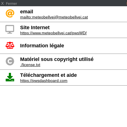
X
Fermer
email
mailto:meteobellvei@meteobellvei.cat
Site Internet
https://www.meteobellvei.cat/pwsWD/
Information légale
Matériel sous copyright utilisé
./license.txt
Téléchargement et aide
https://pwsdashboard.com