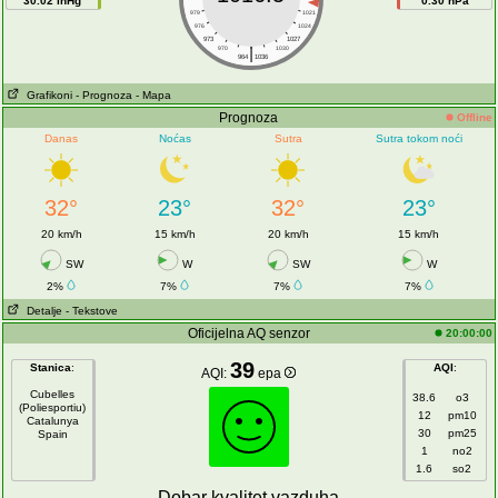
30.02 inHg
0.30 hPa
979
1021
976
1024
973
1027
|
970
1030
964
1036
Grafikoni
- Prognoza
- Mapa
Prognoza
Offline
Danas
Noćas
Sutra
Sutra tokom noći
32°
23°
32°
23°
20 km/h
15 km/h
20 km/h
15 km/h
SW
W
SW
W
2%
7%
7%
7%
Detalje
- Tekstove
Oficijelna AQ senzor
20:00:00
39
Stanica
:
AQI
:
AQI:
epa
Cubelles
38.6
o3
(Poliesportiu)
12
pm10
Catalunya
30
pm25
Spain
1
no2
1.6
so2
Dobar kvalitet vazduha