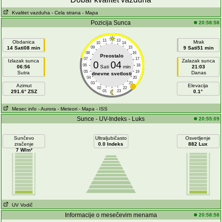
Kvalitet vazduha
- Cela strana
- Mapa
Pozicija Sunca
20:58:58
11
13
Obdanica
Mrak
10
14
14 Sati08 min
09
15
9 Sati51 min
08
16
Preostalo
07
17
Izlazak sunca
Zalazak sunca
0
04
06
18
06:56
Sati
min
21:03
05
19
Sutra
Danas
dnevne svetlosti
04
20
03
21
Azimut
Elevacija
02
22
291.6° ZSZ
01
23
0.1°
Mesec info
- Aurora
- Meteori
- Mapa
- ISS
Sunce - UV-Indeks - Luks
20:55:09
Sunčevo
Ultraljubičasto
Osvetljenje
zračenje
0.0 Indeks
882 Lux
7 W/m²
UV Vodič
Informacije o mesečevim menama
20:58:58